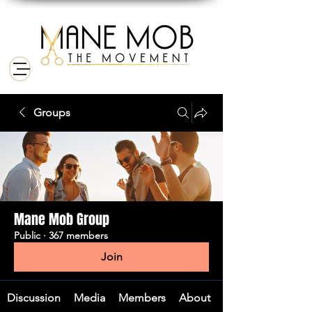
Groups
Mane Mob Group
Public
·
367 members
Join
Discussion
Media
Members
About