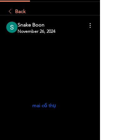
Back
Snake Boon
November 26, 2024
Trồng Hoa Giấy: Câu Chuyện Thành 
Công của Nữ Doanh Nhân Bến Tre
Với tình yêu mãnh liệt dành cho hoa và 
khát vọng làm giàu từ quê hương, chị 
Trần Thị Trúc Phương (sinh năm 1983, 
xã Vĩnh Hòa, huyện Chợ Lách, tỉnh Bến 
Tre) đã biến niềm đam mê của mình 
thành một câu chuyện khởi nghiệp đầy 
cảm hứng. 
mai cổ thụ
. Từ việc trồng 
hoa giấy, chị Phương không chỉ đạt 
được doanh thu hàng trăm triệu đồng 
mỗi năm mà còn ghi dấu ấn mạnh mẽ 
tại các cuộc thi khởi nghiệp lớn trong 