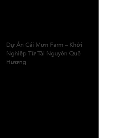
có sức sống mãnh liệt và ít bị ảnh 
hưởng bởi thời tiết, chị Phương quyết 
định tập trung chuyên canh loài hoa 
này vào năm 2020, sau 14 năm làm việc 
trong cơ quan nhà nước.
Dự Án Cái Mơn Farm – Khởi 
Nghiệp Từ Tài Nguyên Quê 
Hương
Không chỉ dừng lại ở việc trồng hoa, 
chị Phương còn ấp ủ một giấc mơ lớn 
hơn: phát triển kinh tế bền vững và kết 
hợp du lịch cộng đồng gắn với làng 
nghề hoa kiểng truyền thống. Từ đó, 
dự án "Cái Mơn Farm" ra đời.
Vào năm 2023, dự án của chị cùng các 
cộng sự đã xuất sắc đoạt giải Nhất tại 
Hội thi Ý tưởng, Dự án Khởi nghiệp 
tỉnh Bến Tre. Dự án không chỉ tạo ra 