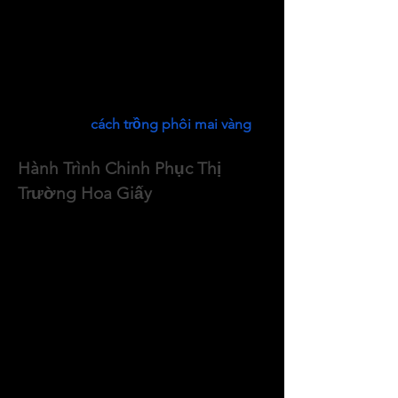
giá trị kinh tế mà còn góp phần quảng 
bá hình ảnh làng nghề hoa kiểng Cái 
Mơn – một địa danh nổi tiếng với hàng 
trăm năm truyền thống trồng hoa cây 
cảnh.
Xem thêm: 
cách trồng phôi mai vàng
.
Hành Trình Chinh Phục Thị 
Trường Hoa Giấy
Chị Phương chia sẻ, việc khởi nghiệp 
từ hoa giấy không chỉ giúp gia đình 
chị vượt qua khó khăn mà còn mang 
lại cơ hội mới cho nông dân địa 
phương. Với sự sáng tạo và nhạy bén, 
chị đã phát triển nhiều giống hoa giấy 
đa sắc màu, phù hợp với nhu cầu của 
thị trường. Từ những gốc hoa giấy 
lớn đầy nghệ thuật đến các chậu hoa 