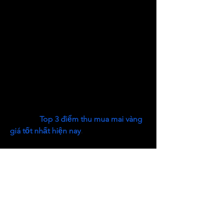
Từ niềm đam mê với hoa giấy và tinh 
thần không ngừng học hỏi, chị Trần 
Thị Trúc Phương đã chứng minh rằng, 
với quyết tâm và sáng tạo, bất cứ ai 
cũng có thể tạo nên những thành 
công đáng tự hào từ chính tài nguyên 
quê hương mình. Chị không chỉ làm 
giàu cho bản thân mà còn mở ra cơ 
hội phát triển kinh tế bền vững cho 
cộng đồng. Các bạn có thể tham khảo 
thêm về 
Top 3 điểm thu mua mai vàng 
giá tốt nhất hiện nay
.
0
0
Write a comment...
About