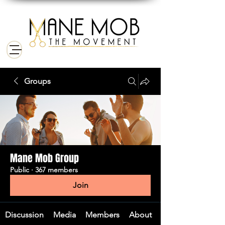
Groups
Mane Mob Group
Public
·
367 members
Join
Discussion
Media
Members
About