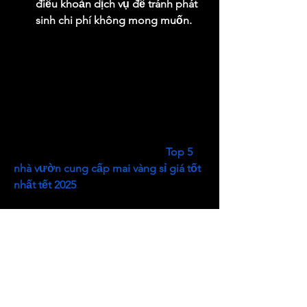
điều khoản dịch vụ để tránh phát 
sinh chi phí không mong muốn.
Việc thuê mai Tết tại Bình Phước 
không chỉ giúp tiết kiệm thời gian, chi 
phí mà còn mang đến không gian Tết 
ấm cúng, rực rỡ. Với những gợi ý trên, 
hy vọng bạn sẽ tìm được địa điểm 
thuê mai ưng ý, góp phần tạo nên một 
năm mới đầy tài lộc và hạnh phúc! Các 
bạn có thể tham khảo thêm về 
Top 5 
nhà vườn cung cấp mai vàng sỉ giá tốt 
nhất tết 2025
.
0
0
Write a comment...
About