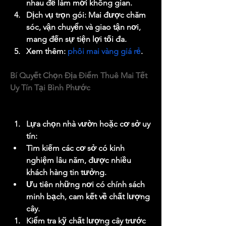
nhau để làm mới không gian.
Dịch vụ trọn gói: Mai được chăm 
sóc, vận chuyển và giao tận nơi, 
mang đến sự tiện lợi tối đa.
Xem thêm: 
phôi mai vàng giá rẻ
.
Bí Quyết Chọn Địa Điểm Thuê Mai Tết 
Uy Tín Tại Bình Phước
Để tránh những rủi ro không đáng có, 
bạn nên lưu ý các tiêu chí sau:
Lựa chọn nhà vườn hoặc cơ sở uy 
tín:
Tìm kiếm các cơ sở có kinh 
nghiệm lâu năm, được nhiều 
khách hàng tin tưởng.
Ưu tiên những nơi có chính sách 
minh bạch, cam kết về chất lượng 
cây.
Kiểm tra kỹ chất lượng cây trước 