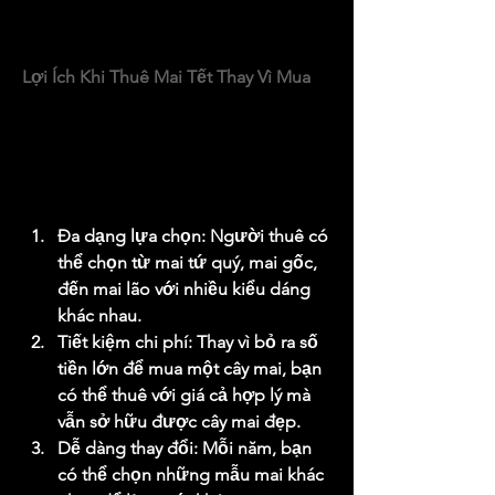
đúng địa điểm thuê mai uy tín là vô 
cùng quan trọng.
Lợi Ích Khi Thuê Mai Tết Thay Vì Mua
Dịch vụ cho thuê mai Tết ra đời như 
một giải pháp tiện lợi, đặc biệt phù 
hợp với những người bận rộn hoặc 
không có kinh nghiệm chăm sóc cây 
cảnh.
Đa dạng lựa chọn: Người thuê có 
thể chọn từ mai tứ quý, mai gốc, 
đến mai lão với nhiều kiểu dáng 
khác nhau.
Tiết kiệm chi phí: Thay vì bỏ ra số 
tiền lớn để mua một cây mai, bạn 
có thể thuê với giá cả hợp lý mà 
vẫn sở hữu được cây mai đẹp.
Dễ dàng thay đổi: Mỗi năm, bạn 
có thể chọn những mẫu mai khác 