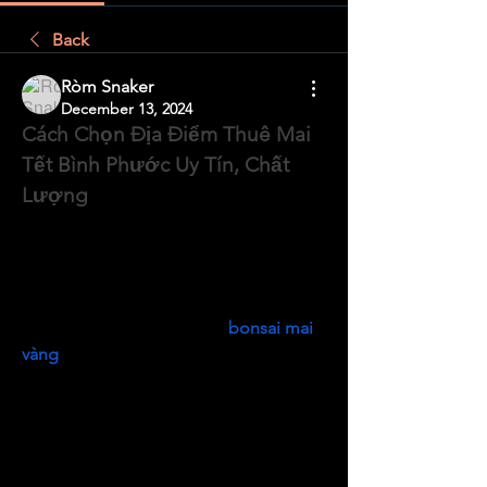
Back
Ròm Snaker
December 13, 2024
Cách Chọn Địa Điểm Thuê Mai 
Tết Bình Phước Uy Tín, Chất 
Lượng
Mỗi dịp Tết đến, dịch vụ cho thuê mai 
Tết tại Bình Phước lại trở nên sôi 
động, là lựa chọn hàng đầu của nhiều 
gia đình và doanh nghiệp. 
bonsai mai 
vàng
. Những cây mai vàng rực rỡ 
không chỉ tô điểm không gian mà còn 
mang ý nghĩa tài lộc, hạnh phúc và may 
mắn cho năm mới. Để sở hữu những 
chậu mai ưng ý mà không phải bận 
tâm đến việc chăm sóc, việc chọn 