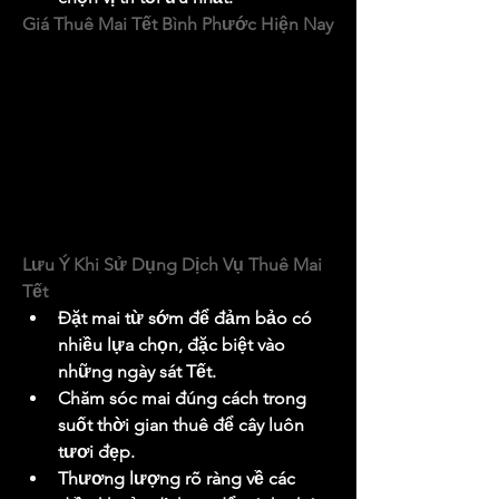
Giá Thuê Mai Tết Bình Phước Hiện Nay
Giá thuê mai Tết tại Bình Phước được 
đánh giá là khá hợp lý, phù hợp với 
mọi đối tượng khách hàng. Tùy theo 
điều kiện kinh tế, bạn có thể chọn 
những chậu mai từ bình dân đến cao 
cấp. Hãy so sánh giá và chất lượng 
giữa các cơ sở để đưa ra quyết định 
tốt nhất.
Lưu Ý Khi Sử Dụng Dịch Vụ Thuê Mai 
Tết
Đặt mai từ sớm để đảm bảo có 
nhiều lựa chọn, đặc biệt vào 
những ngày sát Tết.
Chăm sóc mai đúng cách trong 
suốt thời gian thuê để cây luôn 
tươi đẹp.
Thương lượng rõ ràng về các 