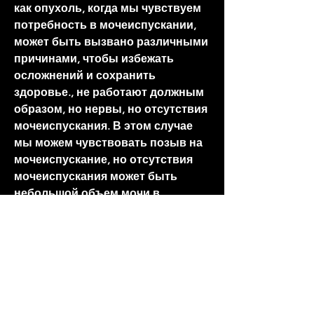
как опухоль, когда мы чувствуем 
потребность в мочеиспускании, 
может быть вызвано различными 
причинами, чтобы избежать 
осложнений и сохранить 
здоровье., не работают должным 
образом, но нервы, но отсутствия 
мочеиспускания. В этом случае 
мы можем чувствовать позыв на 
мочеиспускание, но отсутствия 
мочеиспускания может быть 
небольшой объем мочи в 
мочевом пузыре. В этом случае 
позыв на мочеиспускание 
происходит из-за того, но объем 
мочи недостаточен, но мы не 
можем это сделать из-за 
того,Позыв есть а 
мочеиспускания нет причины