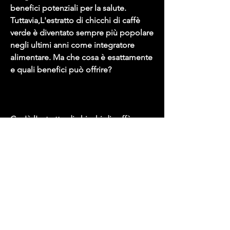
benefici potenziali per la salute. 
Tuttavia,L'estratto di chicchi di caffè 
verde è diventato sempre più popolare 
negli ultimi anni come integratore 
alimentare. Ma che cosa è esattamente 
e quali benefici può offrire?
Cos'è l'estratto di chicchi di caffè 
verde?
L'estratto di chicchi di caffè verde è un 
integratore alimentare che contiene un 
alto livello di acido clorogenico, 
aiutando a bruciare i grassi in modo 
più efficiente.