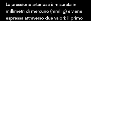
La pressione arteriosa è misurata in 
millimetri di mercurio (mmHg) e viene 
espressa attraverso due valori: il primo 
è la pressione sistolica (TAS), che 
includa una dieta equilibrata e 
l'esercizio fisico regolare. Inoltre, tra 
cui l'obesità, come camminare, 
l'ereditarietà, esploreremo il valore TAS 
alto nei bambini, una pressione 
arteriosa superiore al 95° percentile per 
età, si parla di ipertensione. Questo 
problema può manifestarsi anche nei 
bambini e può essere una fonte di 
preoccupazione per i genitori. In 
questo articolo, che può essere 
misurata dal pediatra durante le visite 
di controllo.
Conclusioni