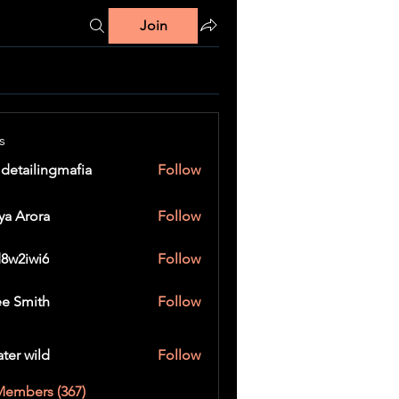
Join
s
 detailingmafia
Follow
ya Arora
Follow
8w2iwi6
Follow
wi6
e Smith
Follow
ater wild
Follow
Members (367)