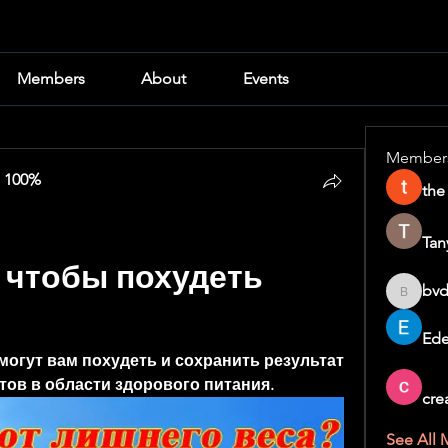
Members
About
Events
Member
 100%
the
Tan
 чтобы похудеть 
bvd
bvd8w2i
Ede
могут вам похудеть и сохранить результат 
тов в области здорового питания.
cre
See All 